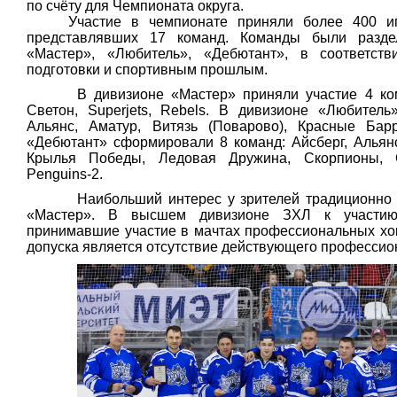
по счёту для Чемпионата округа.
Участие в чемпионате приняли более 400 иг
представлявших 17 команд. Команды были разде
«Мастер», «Любитель», «Дебютант», в соответст
подготовки и спортивным прошлым.
В дивизионе «Мастер» приняли участие 4 ко
Светон,
Superjets
,
Rebels
. В дивизионе «Любитель»
Альянс, Аматур, Витязь (Поварово), Красные Бар
«Дебютант» сформировали 8 команд: Айсберг, Альянс
Крылья Победы, Ледовая Дружина, Скорпионы, 
Penguins-2.
Наибольший интерес у зрителей традиционно
«Мастер». В высшем дивизионе ЗХЛ к участию 
принимавшие участие в мачтах профессиональных хок
допуска является отсутствие действующего профессион