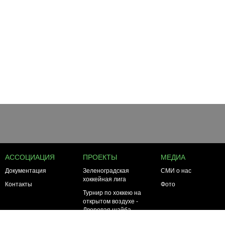
АССОЦИАЦИЯ
ПРОЕКТЫ
МЕДИА
Документация
Зеленоградская
СМИ о нас
хоккейная лига
Контакты
Фото
Турнир по хоккею на
открытом воздухе -
Дворовая шайба