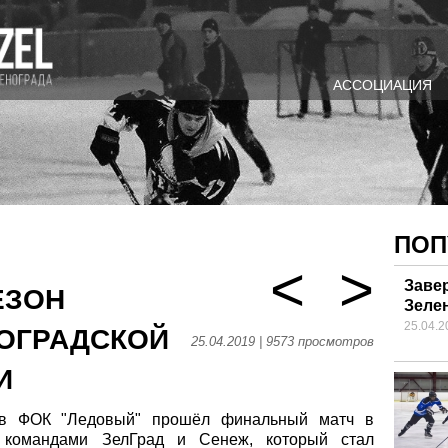
АССОЦИАЦИЯ
ПОП
<
>
Заве
ЕЗОН
Зеле
25.04.2
НОГРАДСКОЙ
25.04.2019 | 9573 просмотров
И
 в ФОК "Ледовый" прошёл финальный матч в
 командами ЗелГрад и Сенеж, который стал