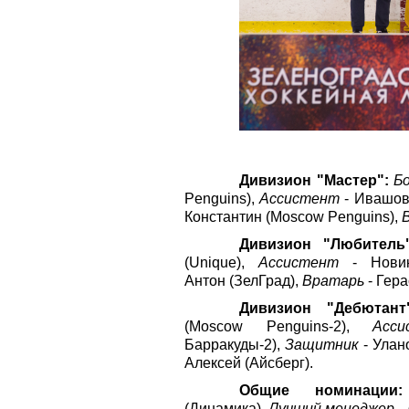
Дивизион "Мастер":
Б
Penguins),
Ассистент
- Ивашов
Константин (Moscow Penguins),
Дивизион "Любител
(Unique),
Ассистент
- Новик
Антон (ЗелГрад),
Вратарь
- Гера
Дивизион "Дебютан
(Moscow Penguins-2),
Асси
Барракуды-2),
Защитник
- Улан
Алексей (Айсберг).
Общие номинаци
(Динамика),
Лучший менеджер
-