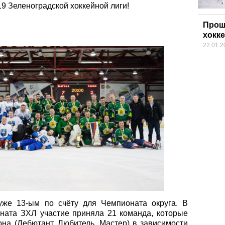
9 Зеленоградской хоккейной лиги!
Прош
хокк
22.01.2
уже 13-ым по счёту для Чемпионата округа. В
ата ЗХЛ участие приняла 21 команда, которые
на (Дебютант, Любитель, Мастер) в зависимости