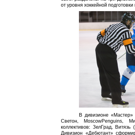
от уровня хоккейной подготовки
В дивизионе «Мастер» 
Светон,
Moscow
Penguins
, Ми
коллективов: ЗелГрад, Витязь
Дивизион «Дебютант» сформир