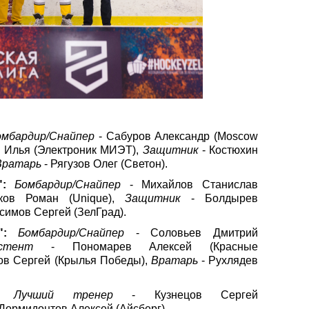
омбардир/Снайпер
- Сабуров Александр (Moscow
 Илья (Электроник МИЭТ),
Защитник
- Костюхин
Вратарь
- Рягузов Олег (Светон).
ь":
Бомбардир/Снайпер
- Михайлов Станислав
ов Роман (Unique),
Защитник
- Болдырев
симов Сергей (ЗелГрад).
т":
Бомбардир/Снайпер
- Соловьев Дмитрий
стент
- Пономарев Алексей (Красные
ов Сергей (Крылья Победы),
Вратарь
- Рухлядев
и:
Лучший тренер
- Кузнецов Сергей
 Дормидонтов Алексей (Айсберг).