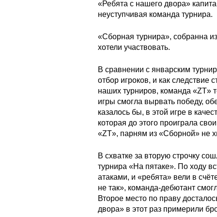
«Ребята с нашего двора» капита
неуступчивая команда турнира.
«Сборная турнира», собранна из
хотели участвовать.
В сравнении с январским турни
отбор игроков, и как следствие 
наших турниров, команда «ZT» т
игры смогла вырвать победу, обе
казалось бы, в этой игре в кач
которая до этого проиграла свои
«ZT», парням из «Сборной» не х
В схватке за вторую строчку со
турнира «На пятаке». По ходу 
атаками, и «ребята» вели в счёт
не так», команда-дебютант смог
Второе место по праву досталос
двора» в этот раз примерили бр