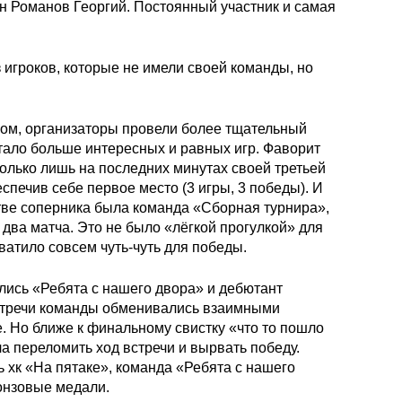
н Романов Георгий. Постоянный участник и самая
 игроков, которые не имели своей команды, но
ром, организаторы провели более тщательный
стало больше интересных и равных игр. Фаворит
олько лишь на последних минутах своей третьей
спечив себе первое место (3 игры, 3 победы). И
естве соперника была команда «Сборная турнира»,
 два матча. Это не было «лёгкой прогулкой» для
ватило совсем чуть-чуть для победы.
шлись «Ребята с нашего двора» и дебютант
встречи команды обменивались взаимными
е. Но ближе к финальному свистку «что то пошло
ла переломить ход встречи и вырвать победу.
ь хк «На пятаке», команда «Ребята с нашего
онзовые медали.