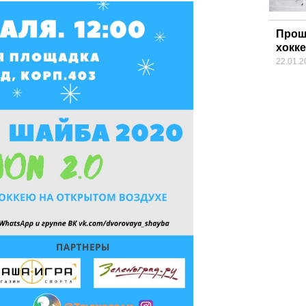
Прош
хокк
22.01.2