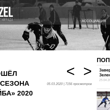
АССОЦИАЦИЯ
ПОП
<
>
Заве
ОШЁЛ
Зеле
25.04.2
 СЕЗОНА
05.03.2020 | 7156 просмотров
БА» 2020