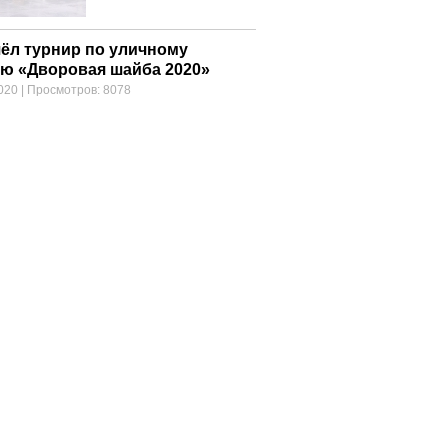
ёл турнир по уличному
ею «Дворовая шайба 2020»
020
|
Просмотров: 8078