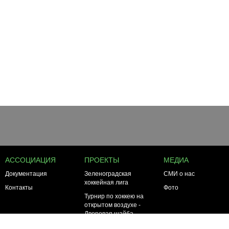
АССОЦИАЦИЯ
ПРОЕКТЫ
МЕДИА
Документация
Зеленоградская
СМИ о нас
хоккейная лига
Контакты
Фото
Турнир по хоккею на
открытом воздухе -
Дворовая шайба